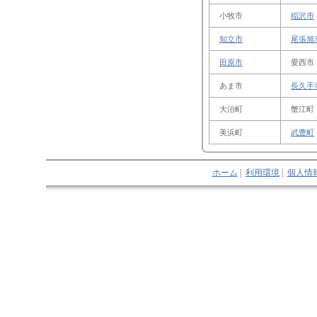
小牧市
稲沢市
知立市
尾張旭
田原市
愛西市
あま市
長久手
大治町
蟹江町
美浜町
武豊町
ホーム
|
利用環境
|
個人情